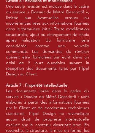
Article 6 : Révisions et modifications
Une seule révision est incluse dans le cadre
du service « Dossier de Métré Descriptif »,
limitée aux éventuelles erreurs ou
incohérences liées aux informations fournies
dans le formulaire initial. Toute modification
structurelle, ajout ou changement de choix
après validation du formulaire sera
considérée comme une nouvelle
commande. Les demandes de révision
doivent être formulées par écrit dans un
délai de 5 jours ouvrables suivant la
réception des documents livrés par Pilpel
Design au Client.
Article 7 : Propriété intellectuelle
Les documents livrés dans le cadre du
service « Dossier de Métré Descriptif » sont
élaborés à partir des informations fournies
par le Client et de bordereaux techniques
standards. Pilpel Design ne revendique
aucun droit de propriété intellectuelle
exclusif sur le contenu descriptif brut. En
revanche, la structure, la mise en forme, les