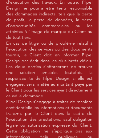
d'exécution des travaux. En outre, Pilpel
Design ne pourra être tenu responsable
des dommages indirects, tels que la perte
de profit, la perte de données, la perte
d'opportunités commerciales ou les
atteintes à l'image de marque du Client ou
de tout tiers.
En cas de litige ou de problème relatif à
l’exécution des services ou des documents
fournis, le Client doit en informer Pilpel
Design par écrit dans les plus brefs délais.
Les deux parties s'efforceront de trouver
une solution amiable. Toutefois, la
responsabilité de Pilpel Design, si elle est
engagée, sera limitée au montant payé par
le Client pour les services ayant directement
causé le dommage.
Pilpel Design s’engage à traiter de manière
confidentielle les informations et documents
transmis par le Client dans le cadre de
l’exécution des prestations, sauf obligation
légale ou autorisation expresse du Client.
Cette obligation ne s’applique pas aux
informations déjà publiques ou