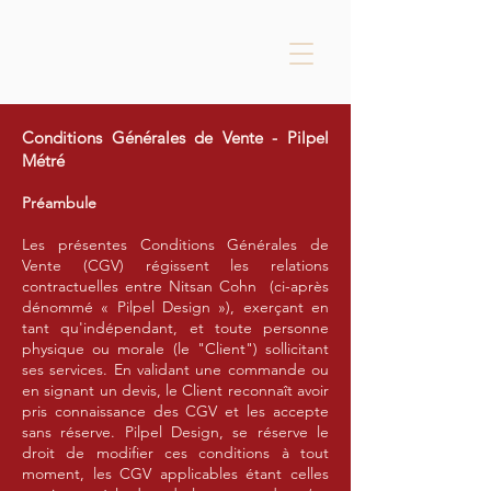
Conditions Générales de Vente - Pilpel
Métré
Préambule
Les présentes Conditions Générales de
Vente (CGV) régissent les relations
contractuelles entre Nitsan Cohn (ci-après
dénommé « Pilpel Design »), exerçant en
tant qu'indépendant, et toute personne
physique ou morale (le "Client") sollicitant
ses services. En validant une commande ou
en signant un devis, le Client reconnaît avoir
pris connaissance des CGV et les accepte
sans réserve. Pilpel Design, se réserve le
droit de modifier ces conditions à tout
moment, les CGV applicables étant celles