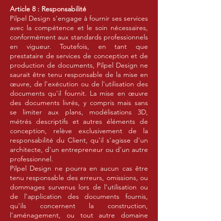
Article 8 : Responsabilité
Pilpel Design s'engage à fournir ses services
avec la compétence et le soin nécessaires,
conformément aux standards professionnels
en vigueur. Toutefois, en tant que
prestataire de services de conception et de
production de documents, Pilpel Design ne
saurait être tenu responsable de la mise en
œuvre, de l'exécution ou de l'utilisation des
documents qu'il fournit. La mise en œuvre
des documents livrés, y compris mais sans
se limiter aux plans, modélisations 3D,
métrés descriptifs et autres éléments de
conception, relève exclusivement de la
responsabilité du Client, qu'il s'agisse d'un
architecte, d'un entrepreneur ou d'un autre
professionnel.
Pilpel Design ne pourra en aucun cas être
tenu responsable des erreurs, omissions, ou
dommages survenus lors de l’utilisation ou
de l'application des documents fournis,
qu'ils concernent la construction,
l'aménagement, ou tout autre domaine