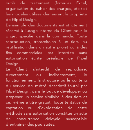
outils de traitement (formules Excel,
organisation du cahier des charges, etc.) et
les modèles utilisés demeurent la propriété
de Pilpel Design.
L’ensemble des documents est strictement
réservé à l’usage interne du Client pour le
projet spécifié dans la commande. Toute
reproduction, transmission à un tiers, ou
réutilisation dans un autre projet ou à des
fins commerciales est interdite sans
autorisation écrite préalable de Pilpel
Design.
Le Client s’interdit de reproduire,
directement ou indirectement, le
fonctionnement, la structure ou le contenu
du service de métré descriptif fourni par
Pilpel Design, dans le but de développer ou
proposer un service similaire à des tiers et
ce, même à titre gratuit. Toute tentative de
captation ou d’exploitation de cette
méthode sans autorisation constitue un acte
de concurrence déloyale susceptible
d'entraîner des poursuites.