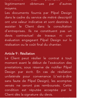
légitimement obtenues par d’autres
moyens.
Les documents fournis par Pilpel Design
dans le cadre du service de métré descriptif
ont une valeur indicative et sont destinés à
assister le Client dans la consultation
d’entreprises. Ils ne constituent pas un
devis contractuel de travaux ni une
évaluation engageant Pilpel Design sur la
réalisation ou le coût final du chantier.
Article 9 : Résiliation
Le Client peut résilier le contrat à tout
moment avant le début de l'exécution des
prestations, sous réserve de notifier Pilpel
Design par écrit. En cas de résiliation
unilatérale pour convenance (c’est-à-dire
sans faute de Pilpel Design), les acomptes
versés ne seront pas remboursés. Cette
condition est réputée acceptée par le
Client dès la signature du devis.
En cas de début d'exécution de la
prestation, les acomptes versés restent