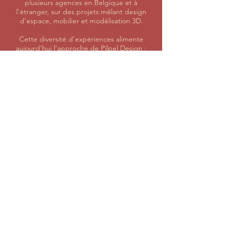
plusieurs agences en Belgique et à
l’étranger, sur des projets mêlant design
d’espace, mobilier et modélisation 3D.
Cette diversité d’expériences alimente
aujourd’hui l’approche de Pilpel Design :
transversale, contextuelle, attentive à la
réalité des petits bureaux et à leurs
contraintes de temps et de moyens.
Tous les prix sont toujours indiqués HTVA
Conditions Générales de Ventes