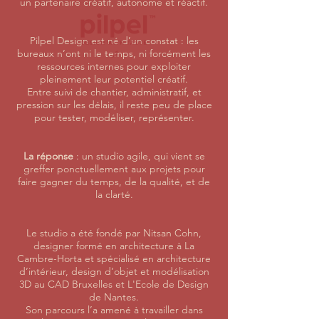
un partenaire créatif, autonome et réactif.
Pilpel Design est né d’un constat : les
bureaux n’ont ni le temps, ni forcément les
ressources internes pour exploiter
pleinement leur potentiel créatif.
Entre suivi de chantier, administratif, et
pression sur les délais, il reste peu de place
pour tester, modéliser, représenter.
La réponse
: un studio agile, qui vient se
greffer ponctuellement aux projets pour
faire gagner du temps, de la qualité, et de
la clarté.
Le studio a été fondé par Nitsan Cohn,
designer formé en architecture à La
Cambre-Horta et spécialisé en architecture
d’intérieur, design d’objet et modélisation
3D au CAD Bruxelles et L'Ecole de Design
de Nantes.​
Son parcours l’a amené à travailler dans