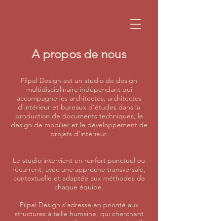
A propos de nous
Pilpel Design est un studio de design
multidisciplinaire indépendant qui
accompagne les architectes, architectes
d’intérieur et bureaux d’études dans la
production de documents techniques, le
design de mobilier et le développement de
projets d’intérieur.
Le studio intervient en renfort ponctuel ou
récurrent, avec une approche transversale,
contextuelle et adaptée aux méthodes de
chaque équipe.
Pilpel Design s’adresse en priorité aux
structures à taille humaine, qui cherchent